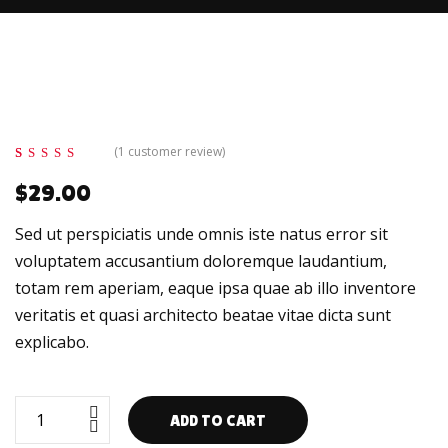
(
1
customer review)
Rated
1
5.00
out
$
29.00
of 5 based on
customer
rating
Sed ut perspiciatis unde omnis iste natus error sit
voluptatem accusantium doloremque laudantium,
totam rem aperiam, eaque ipsa quae ab illo inventore
veritatis et quasi architecto beatae vitae dicta sunt
explicabo.
Auto
ADD TO CART
Chagring