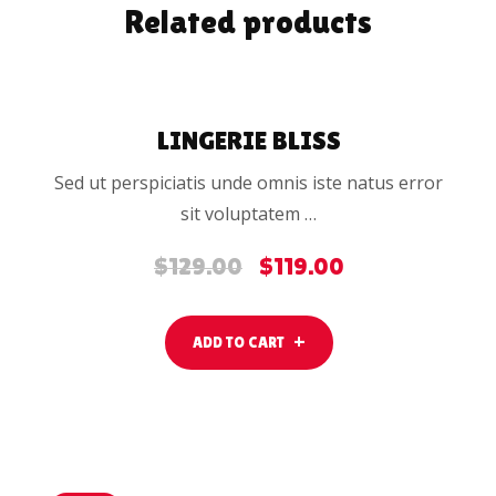
Related products
ADD
TO
SALE
CART
LINGERIE BLISS
Sed ut perspiciatis unde omnis iste natus error
sit voluptatem …
$
129.00
$
119.00
Original
Current
price
price
was:
is:
ADD TO CART
$129.00.
$119.00.