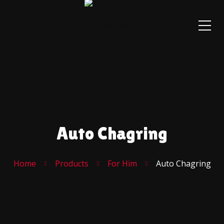
Auto Chagring
Home
Products
For Him
Auto Chagring