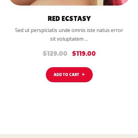
RED ECSTASY
Sed ut perspiciatis unde omnis iste natus error
sit voluptatem …
$
129.00
$
119.00
Original
Current
price
price
was:
is:
ADD TO CART
$129.00.
$119.00.