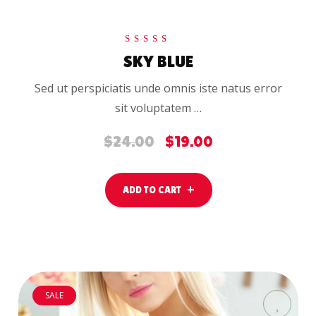
Rated
SKY BLUE
5.00
out of 5
Sed ut perspiciatis unde omnis iste natus error
sit voluptatem …
$
24.00
$
19.00
Original
Current
price
price
was:
is:
ADD TO CART
$24.00.
$19.00.
SALE